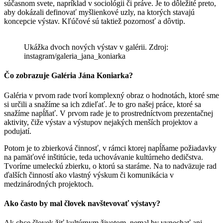
súčasnom svete, napríklad v sociológii či práve. Je to dôležité preto,
aby dokázali definovať myšlienkové uzly, na ktorých stavajú
koncepcie výstav. Kľúčové sú taktiež pozornosť a dôvtip.
Ukážka dvoch nových výstav v galérii. Zdroj:
instagram/galeria_jana_koniarka
Čo zobrazuje Galéria Jána Koniarka?
Galéria v prvom rade tvorí komplexný obraz o hodnotách, ktoré sme
si určili a snažíme sa ich zdieľať. Je to gro našej práce, ktoré sa
snažíme napĺňať. V prvom rade je to prostredníctvom prezentačnej
aktivity, čiže výstav a výstupov nejakých menších projektov a
podujatí.
Potom je to zbierková činnosť, v rámci ktorej napĺňame požiadavky
na pamäťové inštitúcie, teda uchovávanie kultúrneho dedičstva.
Tvoríme umeleckú zbierku, o ktorú sa staráme. Na to nadväzuje rad
ďalších činností ako vlastný výskum či komunikácia v
medzinárodných projektoch.
Ako často by mal človek navštevovať výstavy?
Ak chce človek žiť kultúrnym životom, nemal by vynechať ani