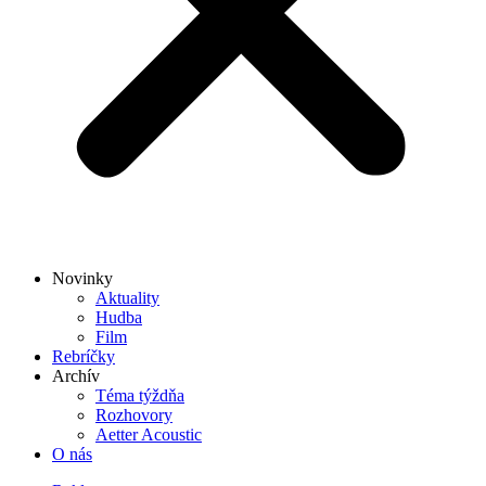
Novinky
Aktuality
Hudba
Film
Rebríčky
Archív
Téma týždňa
Rozhovory
Aetter Acoustic
O nás