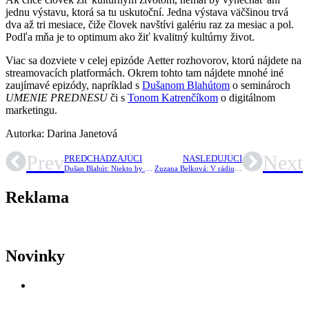
jednu výstavu, ktorá sa tu uskutoční. Jedna výstava väčšinou trvá
dva až tri mesiace, čiže človek navštívi galériu raz za mesiac a pol.
Podľa mňa je to optimum ako žiť kvalitný kultúrny život.
Viac sa dozviete v celej epizóde Aetter rozhovorov, ktorú nájdete na
streamovacích platformách. Okrem tohto tam nájdete mnohé iné
zaujímavé epizódy, napríklad s
Dušanom Blahútom
o seminároch
UMENIE PREDNESU
či s
Tonom Katrenčíkom
o digitálnom
marketingu.
Autorka: Darina Janetová
Prev
Next
PREDCHÁDZAJÚCI
NASLEDUJÚCI
Dušan Blahút: Niekto by si povedal, že je to práca, z ktorej nič nie je, ale je dôležité podchytiť mladých ľudí
Zuzana Belková: V rádiu Devín by som chcela ponechať to, čo je na ňom dobré
Reklama
Novinky
AKTUALITY
,
LETNÉ FESTIVALY
,
TRNAVA