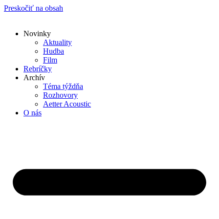
Preskočiť na obsah
Novinky
Aktuality
Hudba
Film
Rebríčky
Archív
Téma týždňa
Rozhovory
Aetter Acoustic
O nás