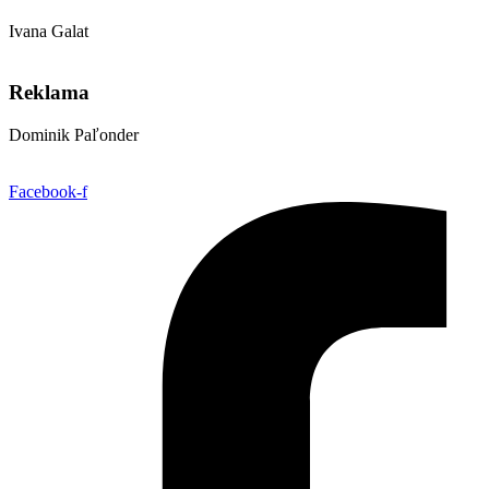
Ivana Galat
galat@aetter.sk
Reklama
Dominik Paľonder
obchod@aetter.sk
Facebook-f