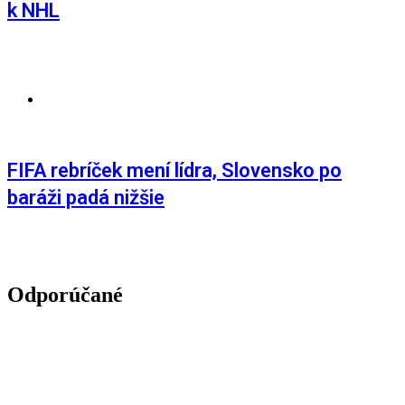
k NHL
AKTUALITY
,
ŠPORT
FIFA rebríček mení lídra, Slovensko po
baráži padá nižšie
Odporúčané
Andrej Zvolenský: Komentovanie ani tak nie je
práca, ako je to životný štýl