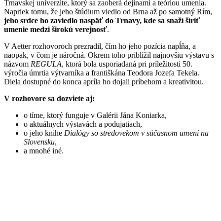
Trnavskej univerzite, ktorý sa zaoberá dejinami a teóriou umenia.
Napriek tomu, že jeho štúdium viedlo od Brna až po samotný Rím,
jeho srdce ho zaviedlo naspäť do Trnavy, kde sa snaží šíriť
umenie medzi širokú verejnosť
.
V Aetter rozhovoroch prezradil, čím ho jeho pozícia napĺňa, a
naopak, v čom je náročná. Okrem toho priblížil najnovšiu výstavu s
názvom
REGULA
, ktorá bola usporiadaná pri príležitosti 50.
výročia úmrtia výtvarníka a františkána Teodora Jozefa Tekela.
Diela dostupné do konca apríla ho dojali príbehom a kreativitou.
V rozhovore sa dozviete aj:
o tíme, ktorý funguje v Galérii Jána Koniarka,
o aktuálnych výstavách a podujatiach,
o jeho knihe
Dialógy so stredovekom v súčasnom umení na
Slovensku
,
a mnohé iné.