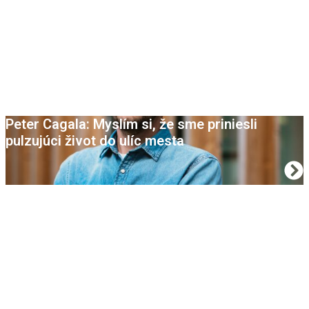
Martin Kubala: Vždy ma fascinoval hmyz,
stromy a všetko okolo. Vždy som to pozoroval
s úžasom
Peter Cagala: Myslím si, že sme priniesli
pulzujúci život do ulíc mesta
Emma Llure: Mám pocit, že sa toho stalo tak
strašne veľa
Sebastián Lukáč: Divadlo si za posledný rok
prešlo mnohými zmenami