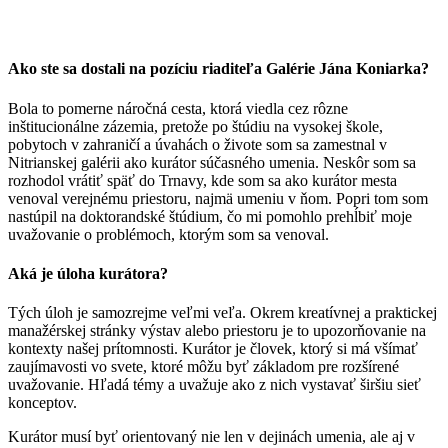
Ako ste sa dostali na pozíciu riaditeľa Galérie Jána Koniarka?
Bola to pomerne náročná cesta, ktorá viedla cez rôzne
inštitucionálne zázemia, pretože po štúdiu na vysokej škole,
pobytoch v zahraničí a úvahách o živote som sa zamestnal v
Nitrianskej galérii ako kurátor súčasného umenia. Neskôr som sa
rozhodol vrátiť späť do Trnavy, kde som sa ako kurátor mesta
venoval verejnému priestoru, najmä umeniu v ňom. Popri tom som
nastúpil na doktorandské štúdium, čo mi pomohlo prehĺbiť moje
uvažovanie o problémoch, ktorým som sa venoval.
Aká je úloha kurátora?
Tých úloh je samozrejme veľmi veľa. Okrem kreatívnej a praktickej
manažérskej stránky výstav alebo priestoru je to upozorňovanie na
kontexty našej prítomnosti. Kurátor je človek, ktorý si má všímať
zaujímavosti vo svete, ktoré môžu byť základom pre rozšírené
uvažovanie. Hľadá témy a uvažuje ako z nich vystavať širšiu sieť
konceptov.
Kurátor musí byť orientovaný nie len v dejinách umenia, ale aj v