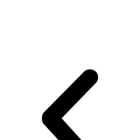
Adam Trepáň: V cestovaní som objavil takú
závislosť