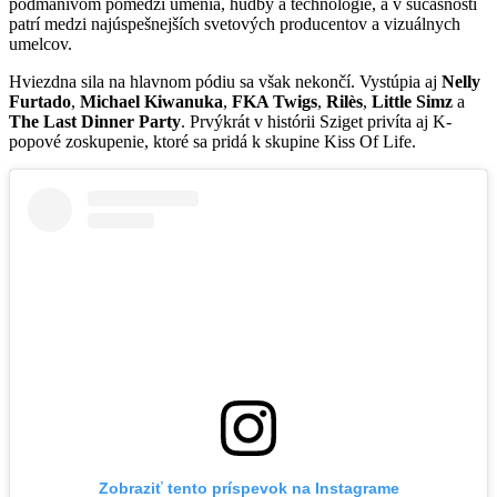
podmanivom pomedzí umenia, hudby a technológie, a v súčasnosti
patrí medzi najúspešnejších svetových producentov a vizuálnych
umelcov.
Hviezdna sila na hlavnom pódiu sa však nekončí. Vystúpia aj
Nelly
Furtado
,
Michael Kiwanuka
,
FKA Twigs
,
Rilès
,
Little Simz
a
The Last Dinner Party
. Prvýkrát v histórii Sziget privíta aj K-
popové zoskupenie, ktoré sa pridá k skupine Kiss Of Life.
Zobraziť tento príspevok na Instagrame