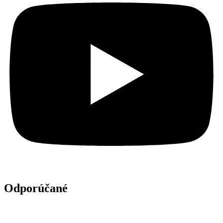
Odporúčané
Zuzana Vačková: Chcela by som hovoriť o
neviditeľných, ale veľmi mocných ženách