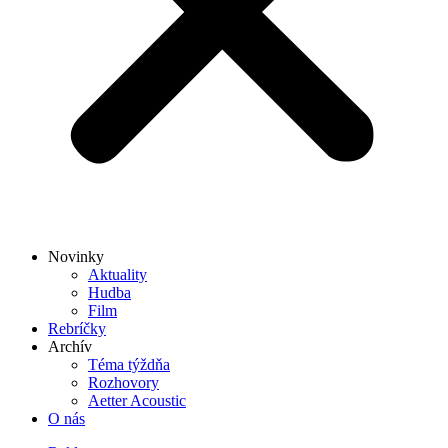
Novinky
Aktuality
Hudba
Film
Rebríčky
Archív
Téma týždňa
Rozhovory
Aetter Acoustic
O nás