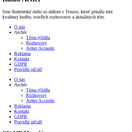
Sme študentské rádio so sídlom v Trnave, ktoré prináša mix
kvalitnej hudby, sviežich rozhovorov a aktuálnych tém.
O nás
Archív
Téma týždňa
Rozhovory
Aetter Acoustic
Reklama
Kontakt
GDPR
Pravidlá súťaží
O nás
Archív
Téma týždňa
Rozhovory
Aetter Acoustic
Reklama
Kontakt
GDPR
Pravidlá súťaží