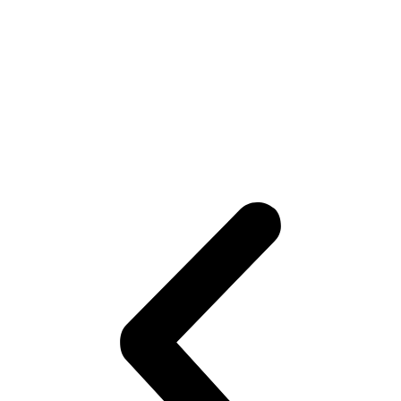
Adam Gajan spravil veľký krok a mieri bližšie k
NHL