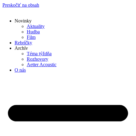
Preskočiť na obsah
Novinky
Aktuality
Hudba
Film
Rebríčky
Archív
Téma týždňa
Rozhovory
Aetter Acoustic
O nás