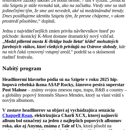
festivalové zážitky takmer 24 hodín denne, 7 dní v týždni. „
Hnacia
sila Szigetu je stále rovnaká tak, ako na začiatku. Vtedy sme sa stali
jedinečnými tým, že sme ani nevedeli, aké sú medzinárodné trendy.
Dnes posilňujeme identitu Szigetu tým, že presne chápeme, v akom
prostredí pôsobíme
,“ doplnil.
Jedna z najviditeľnejších zmien privíta návštevníkov hneď po
príchode: ikonický K-Most dostane dramatický nový vzhľad.
„
Medzi piliermi mosta K-Bridge bude lietať kŕdeľ mohutných
farebných vtákov, ktorí všetkých privítajú na Ostrove slobody
, kde
na nich čaká vynovený vstupný areál
,“ podelil sa o skúsenosti
riaditeľ festivalu.
Nabitý program
Headlinermi hlavného pódia sú na Szigete v roku 2025 hip-
hopová rebelská ikona A$AP Rocky, žánrovo pestrá superstar
Post Malone
– známy svojou zmesou rapu, trapu, R&B a country –
a globálny popový fenomén Shawn Mendes, ktorý sa vlani vrátil s
novým albumom.
V zostave headlinerov sa objaví aj vychádzajúca senzácia
Chappell Roan
, elektrizujúca Charli XCX, ktorej najnovší
album bol označený za jeden z najlepších popových albumov
roka, ako aj Anyma, známa z Tale of Us
, ktorá pôsobí na