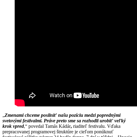
„
Zmenami chceme posilniť našu pozíciu medzi poprednými
svetovými festivalmi. Práve preto sme sa rozhodli urobiť veľký
krok vpred
,“ povedal Tamás Kádár
,
riaditeľ festivalu. Vďaka
prepracovanej programovej štruktúre je cieľom ponúknuť