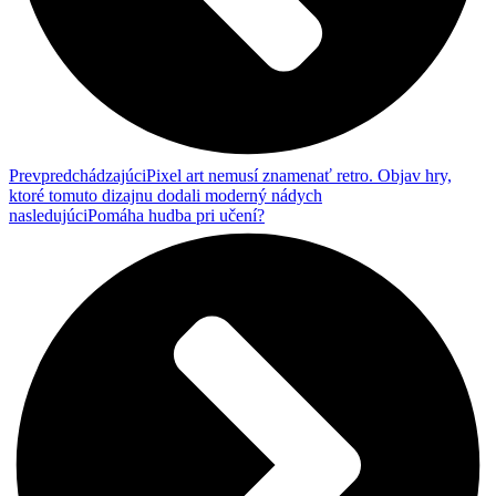
Prev
predchádzajúci
Pixel art nemusí znamenať retro. Objav hry,
ktoré tomuto dizajnu dodali moderný nádych
nasledujúci
Pomáha hudba pri učení?