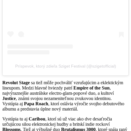
Príspevok, ktorý zdieľa Sziget Festival (@szigetofficial)
Revolut Stage
sa tiež môže pochváliť vzrušujúcim a eklektickým
lineupom. Medzi hlavné hviezdy patrí
Empire of the Sun
,
najvýraznejšie austrálske electro-glam-popové duo, a kultoví
Justice
, známi svojou nezameniteľnou zvukovou identitou.
Vystúpia aj
Papa Roach
, ktorí oslávia výročie svojho debutového
albumu a predstavia úplne nový materiál.
Vystúpia tu aj
Caribou
, ktorí sú už viac ako dve desaťročia
určujúcou silou elektronickej hudby a britskí indie rockoví
Blossoms
. Tiež aj výbušné duo
Brutalismus 3000
, ktoré spája raný