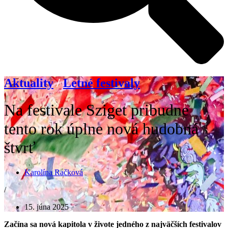
Aktuality
/
Letné festivaly
Na festivale Sziget pribudne
tento rok úplne nová hudobná
štvrť
Karolína Račková
/
15. júna 2025
Začína sa nová kapitola v živote jedného z najväčších festivalov