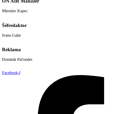
ON AIR Manažér
Miroslav Kapec
kapec@aetter.sk
Šéfredaktor
Ivana Galat
galat@aetter.sk
Reklama
Dominik Paľonder
obchod@aetter.sk
Facebook-f