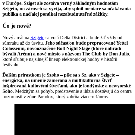
v Európe. Sziget ale zostáva verný základným hodnotám
Szigetu, no zároveň sa vyvíja, aby splnil meniace sa očakávania
publika a naďalej ponúkal nezabudnuteľné zážitky.
Čo je nové?
Nový areál na
Szigete
sa volá Delta District a bude žiť vždy od
súmraku až do úsvitu.
Jeho súčasťou bude prepracované Yettel
Colosseum, novooznačené Bolt Night Stage (ktoré nahradí
bývalú Arénu) a nové miesto s názvom The Club by Don Julio
,
ktoré sľubuje najsilnejší lineup elektronickej hudby v histórii
festivalu.
Ďalším prírastkom je Szoho – píše sa s Sz, ako v Szigete –
energická, na umenie zameraná a multikultúrna štvrť
inšpirovaná kultovými štvrťami, ako je londýnske a newyorské
Soho
. Medzitým sa pohyb, predstavenie a ilúzia dostávajú do centra
pozornosti v zóne Paradox, ktorý zahŕňa viacero žánrov.