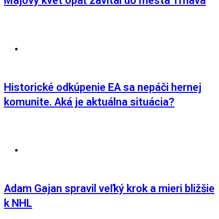
Májový kvet opäť zavítal do mesta Trnava
AKTUALITY
,
GAMING
Historické odkúpenie EA sa nepáči hernej
komunite. Aká je aktuálna situácia?
AKTUALITY
,
ŠPORT
Adam Gajan spravil veľký krok a mieri bližšie
k NHL