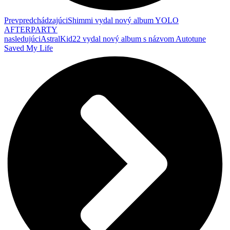
Prev
predchádzajúci
Shimmi vydal nový album YOLO
AFTERPARTY
nasledujúci
AstralKid22 vydal nový album s názvom Autotune
Saved My Life