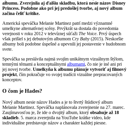
albumu. Zverejnila aj ďalšiu skladbu, ktorá nesie názov Disney
Princess. Podobne ako pri jej predošlej tvorbe, aj nový album
začína čeliť kritike.
Americká speváčka Melanie Martinez patrí medzi významné
umelkyne alternatívnej scény. Prvýkrát sa dostala do povedomia
verejnosti v roku 2012 v televíznej súťaži
The Voice
. Prvý úspech
však prišiel s jej debutovým albumom
Cry Baby
(2015). Neskoršie
albumy boli podobne úspešné a upevnili jej postavenie v hudobnom
svete.
Speváčka sa preslávila najmä svojím unikátnym vizuálnym štýlom,
temnými témami a konceptuálnymi
albumami
, čo nie je iné ani pri
jej novej tvorbe.
Umelkyňa k albumu plánuje vytvoriť aj filmový
projekt
, čím pokračuje vo svojej tradícii vizuálne prepracovaných
konceptov.
O čom je Hades?
Nový album nesie názov Hades a je to štvrtý štúdiový album
Melanie Martinez. Speváčka naplánovala zverejnenie na 27. marec.
Zaujímavosťou je, že ide o dvojitý album, ktorý
obsahuje až 18
skladieb
. 5. marca zverejnila na YouTube krátke video, kde
individuálne predstavuje názov a charakter každej piesne.