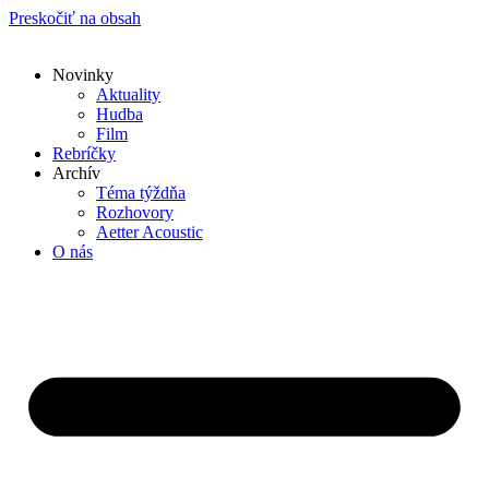
Preskočiť na obsah
Novinky
Aktuality
Hudba
Film
Rebríčky
Archív
Téma týždňa
Rozhovory
Aetter Acoustic
O nás