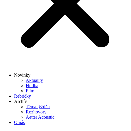
Novinky
Aktuality
Hudba
Film
Rebríčky
Archív
Téma týždňa
Rozhovory
Aetter Acoustic
O nás