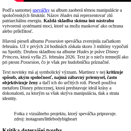
Podľa samotnej
speváčky
sa album zaoberá témou manipulácie a
spoločenských štruktúr. Názov
Hades
má reprezentovať zlú
patriarchálnu energiu.
Každá skladba skúma inú nástrahu
vytvorenú systémami moci, ktoré sa možu maskovať ako ochrana
alebo príležitosť.
Hlavnú pieseň albumu
Possesion
speváčka zverejnila začiatkom
februára. Už v prvých 24 hodinách získala skoro 3 milióny vypočutí
na Spotify. Druhou skladbou na albume
Hades
je práve
Disney
Princess
, ktorá vyšla 25. februára 2026. Text je o niečo temnejší ako
pri piesni
Possesion
, čo je však pre hudobníčku príznačné.
Text novinky má aj symbolický význam. Martinez v nej
kritizuje
spôsob, akým spoločnosť, najmä zábavný priemysel, často
objektivizuje ženy
a tlačí ich do určitých rolí. Pieseň používa
metaforu Disney princeznej, ktorá predstavuje ideál krásy a
dokonalosti, za ktorým sa však skrýva manipulácia, tlak a strata
identity.
Fotka z vizuálneho projektu, ktorý speváčka pripravuje.
zdroj: instagram/littlebodybigheart
Kritika doterajšej tvorby