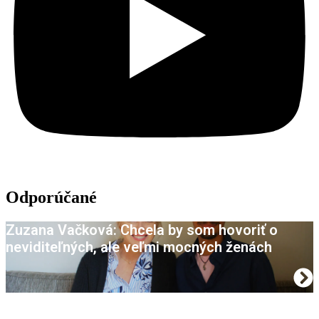
Odporúčané
Zuzana Vačková: Chcela by som hovoriť o
neviditeľných, ale veľmi mocných ženách
Májový kvet opäť zavítal do mesta Trnava