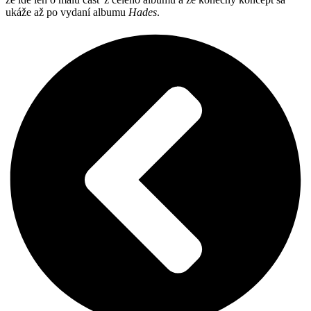
ukáže až po vydaní albumu
Hades
.