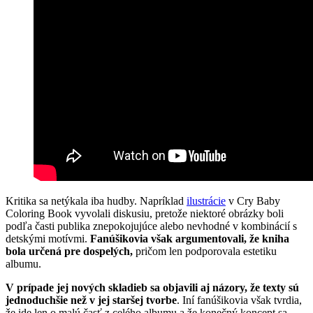
Kritika sa netýkala iba hudby. Napríklad
ilustrácie
v Cry Baby
Coloring Book vyvolali diskusiu, pretože niektoré obrázky boli
podľa časti publika znepokojujúce alebo nevhodné v kombinácií s
detskými motívmi.
Fanúšikovia však argumentovali, že kniha
bola určená pre dospelých,
pričom len podporovala estetiku
albumu.
V prípade jej nových skladieb sa objavili aj názory, že texty sú
jednoduchšie než v jej staršej tvorbe
. Iní fanúšikovia však tvrdia,
že ide len o malú časť z celého albumu a že konečný koncept sa