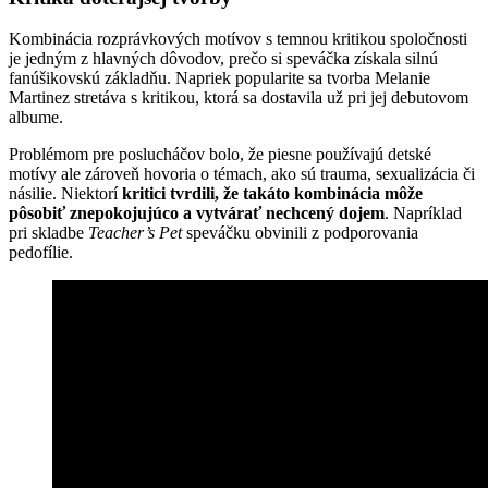
Kombinácia rozprávkových motívov s temnou kritikou spoločnosti
je jedným z hlavných dôvodov, prečo si speváčka získala silnú
fanúšikovskú základňu. Napriek popularite sa tvorba Melanie
Martinez stretáva s kritikou, ktorá sa dostavila už pri jej debutovom
albume.
Problémom pre poslucháčov bolo, že piesne používajú detské
motívy ale zároveň hovoria o témach, ako sú trauma, sexualizácia či
násilie. Niektorí
kritici tvrdili, že takáto kombinácia môže
pôsobiť znepokojujúco a vytvárať nechcený dojem
. Napríklad
pri skladbe
Teacher’s Pet
speváčku obvinili z podporovania
pedofílie.