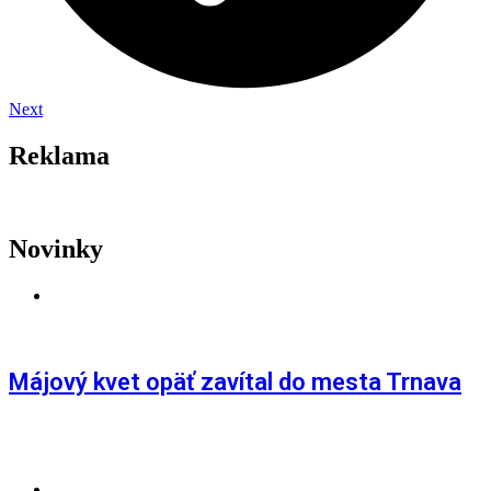
Next
Reklama
Novinky
AKTUALITY
,
LETNÉ FESTIVALY
,
TRNAVA
Májový kvet opäť zavítal do mesta Trnava
AKTUALITY
,
GAMING