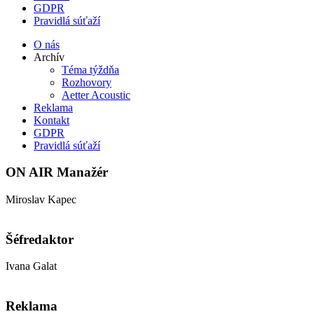
GDPR
Pravidlá súťaží
O nás
Archív
Téma týždňa
Rozhovory
Aetter Acoustic
Reklama
Kontakt
GDPR
Pravidlá súťaží
ON AIR Manažér
Miroslav Kapec
kapec@aetter.sk
Šéfredaktor
Ivana Galat
galat@aetter.sk
Reklama