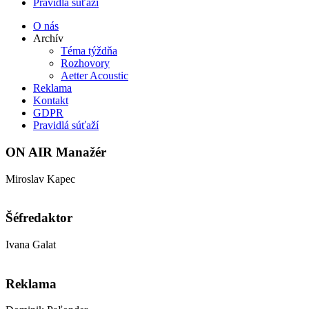
Pravidlá súťaží
O nás
Archív
Téma týždňa
Rozhovory
Aetter Acoustic
Reklama
Kontakt
GDPR
Pravidlá súťaží
ON AIR Manažér
Miroslav Kapec
kapec@aetter.sk
Šéfredaktor
Ivana Galat
galat@aetter.sk
Reklama