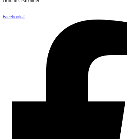
Dominik Paľonder
obchod@aetter.sk
Facebook-f