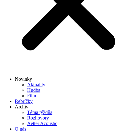
Novinky
Aktuality
Hudba
Film
Rebríčky
Archív
Téma týždňa
Rozhovory
Aetter Acoustic
O nás