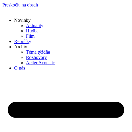
Preskočiť na obsah
Novinky
Aktuality
Hudba
Film
Rebríčky
Archív
Téma týždňa
Rozhovory
Aetter Acoustic
O nás