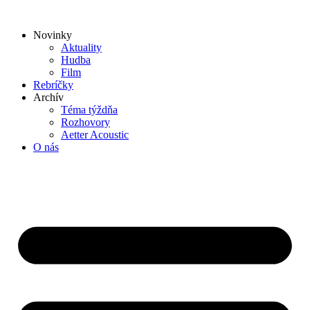
Preskočiť
na
Novinky
obsah
Aktuality
Hudba
Film
Rebríčky
Archív
Téma týždňa
Rozhovory
Aetter Acoustic
O nás