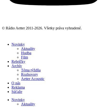
© Rádio Aetter 2011-2026. Všetky práva vyhradené.
Novinky
Aktuality
Hudba
Film
Rebríčky
Archív
Téma týždňa
Rozhovory
Aetter Acoustic
O nás
Reklama
Súťaže
Novinky
Aktuality