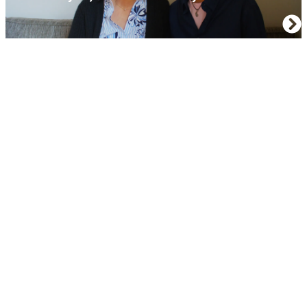
Májový kvet opäť zavítal do mesta Trnava
Vedia digitálne hry zažiariť aj mimo herného
priemyslu? Pozrite na ich hudobné úspechy
Evanescence pripravujú album Sanctuary,
zverejnili aj prvý singel
Historické odkúpenie EA sa nepáči hernej
komunite. Aká je aktuálna situácia?