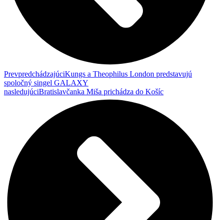
Prev
predchádzajúci
Kungs a Theophilus London predstavujú
spoločný singel GALAXY
nasledujúci
Bratislavčanka Miša prichádza do Košíc