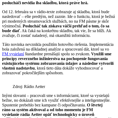
poslucháči nevidia iba skladbu, ktorá práve hrá.
Od 12. februára sa v rádio-texte zobrazuje aj skladba, ktorá bude
nasledovať – ešte predtým, než zaznie. Ide o funkciu, ktorá je bežná
pri moderných streamovacích službách, no na FM pásme je skôr
výnimočná.
Poslucháč tak získava väčší prehľad o tom, čo sa
bude diať
. Ak čaká na konkrétnu skladbu, tak vie, že sa blíži. Ak
zvažuje, či zostať naladený, má okamžitú informáciu.
Táto novinka nevznikla použitím hotového riešenia. Implementácia
bola založená na dôkladnej analýze a spracovaní dát, ktoré sa vo
FM vysielaní
štandardne prenášajú spolu so zvukom.
Využili sme
princípy reverzného inžinierstva na pochopenie fungovania
existujúceho systému zobrazovania údajov a následne vytvorili
vlastnú nadstavbu
, ktorá tieto dáta dokáže vyhodnocovať a
zobrazovať pokročilejším spôsobom.
Zdroj: Rádio Aetter
Inými slovami – pracovali sme s informáciami, ktoré sa vysielajú
bežne, no dokázali sme ich využiť efektívnejšie a inteligentnejšie.
Spustenie prebehlo bez kampane či odpočítavania.
O štvrtej
ráno sa systém aktivoval a od toho momentu je FM
vysielanie rádia Aetter opäť technologicky o úroveň