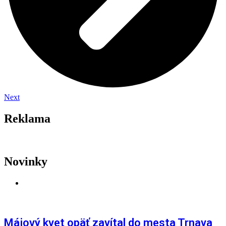
Next
Reklama
Novinky
AKTUALITY
,
LETNÉ FESTIVALY
,
TRNAVA
Májový kvet opäť zavítal do mesta Trnava