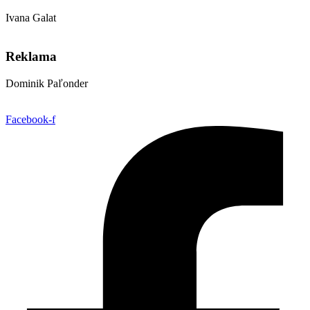
Ivana Galat
galat@aetter.sk
Reklama
Dominik Paľonder
obchod@aetter.sk
Facebook-f