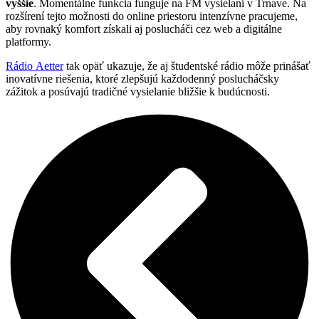
vyššie
. Momentálne funkcia funguje na FM vysielaní v Trnave. Na
rozšírení tejto možnosti do online priestoru intenzívne pracujeme,
aby rovnaký komfort získali aj poslucháči cez web a digitálne
platformy.
Rádio Aetter
tak opäť ukazuje, že aj študentské rádio môže prinášať
inovatívne riešenia, ktoré zlepšujú každodenný poslucháčsky
zážitok a posúvajú tradičné vysielanie bližšie k budúcnosti.