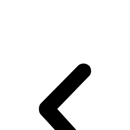
Adam Gajan spravil veľký krok a mieri bližšie k
NHL