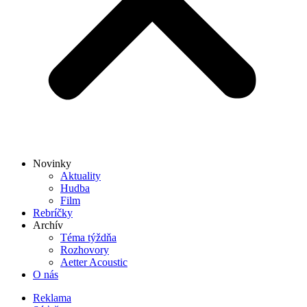
Novinky
Aktuality
Hudba
Film
Rebríčky
Archív
Téma týždňa
Rozhovory
Aetter Acoustic
O nás
Reklama