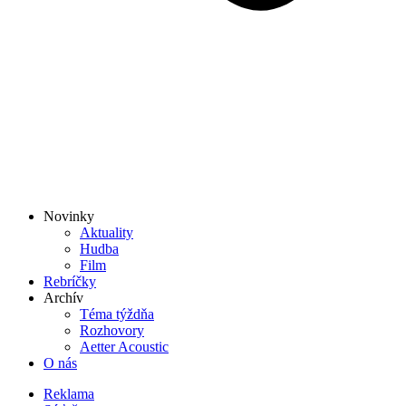
Novinky
Aktuality
Hudba
Film
Rebríčky
Archív
Téma týždňa
Rozhovory
Aetter Acoustic
O nás
Reklama