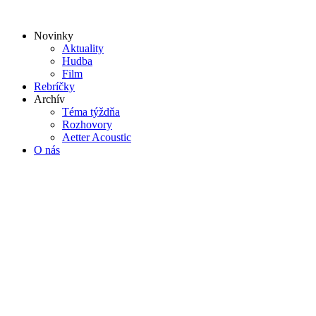
Preskočiť
na
Novinky
obsah
Aktuality
Hudba
Film
Rebríčky
Archív
Téma týždňa
Rozhovory
Aetter Acoustic
O nás